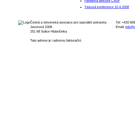
Panelová diskuse ČASP
Tisková konference 10.4.2008
Česká a slovenská asociace pro speciální potraviny
Tel: +420 60
Javorová 1006
Email:
info@c
251 68 Sulice Hlubočinka
Tato adrese je i adresou fakturační.