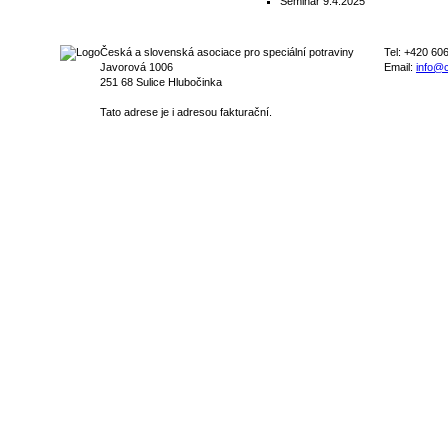
Seminář 9.4.2025
Česká a slovenská asociace pro speciální potraviny
Tel: +420 60
Javorová 1006
Email:
info@c
251 68 Sulice Hlubočinka
Tato adrese je i adresou fakturační.