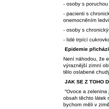
- osoby s poruchou 
- pacienti s chroni
onemocněním ledvin
- osoby s chronic
- lidé trpící cukrov
Epidemie přichází
Není náhodou, že ep
výraznější zimní obl
tělo oslabené chud
JAK SE Z TOHO DO
"Ovoce a zelenina 
obsah těchto látek 
bychom měli v zimě