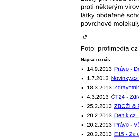
proti některým viro
látky obdařené scho
povrchové molekuly
Foto: profimedia.cz
Napsali o nás
14.9.2013
Právo - Do
1.7.2013
Novinky.cz
18.3.2013
Zdravotnic
4.3.2013
ČT24 - Zdra
25.2.2013
ZBOŽÍ &
20.2.2013
Denik.cz -
20.2.2013
Právo - V
20.2.2013
E15 - Za d