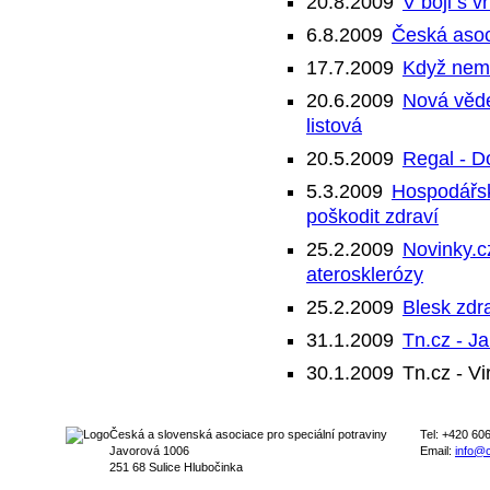
20.8.2009
V boji s 
6.8.2009
Česká asoc
17.7.2009
Když nemů
20.6.2009
Nová věde
listová
20.5.2009
Regal - D
5.3.2009
Hospodářsk
poškodit zdraví
25.2.2009
Novinky.c
aterosklerózy
25.2.2009
Blesk zdra
31.1.2009
Tn.cz - Ja
30.1.2009
Tn.cz - Vir
Česká a slovenská asociace pro speciální potraviny
Tel: +420 60
Javorová 1006
Email:
info@c
251 68 Sulice Hlubočinka