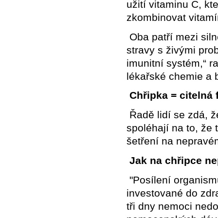
užití vitaminu C, kt
zkombinovat vitamí
Oba patří mezi siln
stravy s živými pro
imunitní systém,“ r
lékařské chemie a 
Chřipka = citelná 
Řadě lidí se zdá, ž
spoléhají na to, že 
šetření na nepravé
Jak na chřipce ne
"Posílení organismu
investované do zdrav
tři dny nemoci ned