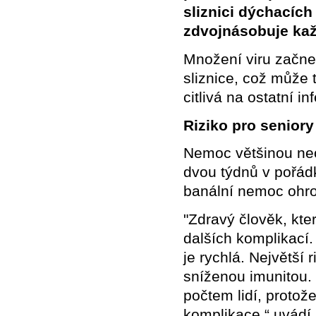
sliznici dýchacích
zdvojnásobuje kaž
Množení viru začne
sliznice, což může t
citlivá na ostatní i
Riziko pro senior
Nemoc většinou ne
dvou týdnů v pořádku
banální nemoc ohro
"Zdravý člověk, kte
dalších komplikací.
je rychlá. Největší 
sníženou imunitou. 
počtem lidí, protož
komplikace,“ uvádí