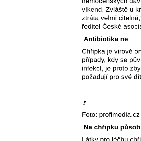
nemocenských dávek
víkend. Zvláště u k
ztráta velmi citeln
ředitel České asoci
Antibiotika ne
!
Chřipka je virové o
případy, kdy se pů
infekcí, je proto zb
požadují pro své dí
Foto: profimedia.cz
Na chřipku působí
Látky pro léčbu chř