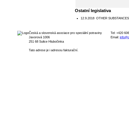
Ostatní legislativa
12.9.2018
OTHER SUBSTANCES : N
Česká a slovenská asociace pro speciální potraviny
Tel: +420 60
Javorová 1006
Email:
info@c
251 68 Sulice Hlubočinka
Tato adrese je i adresou fakturační.