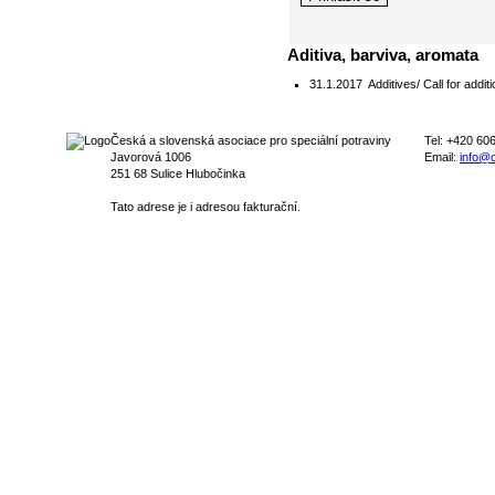
Aditiva, barviva, aromata
31.1.2017
Additives/ Call for addi
Česká a slovenská asociace pro speciální potraviny
Tel: +420 60
Javorová 1006
Email:
info@c
251 68 Sulice Hlubočinka
Tato adrese je i adresou fakturační.