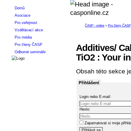
Domů
Asociace
Pro veřejnost
Vzdělávací akce
Pro média
Pro členy ČASP
Additives/ Cal
Odborné semináře
TiO2 : Your i
Obsah této sekce je
Přihlášení
Login nebo E-mail:
Heslo:
Zapamatovat si moje přihlá