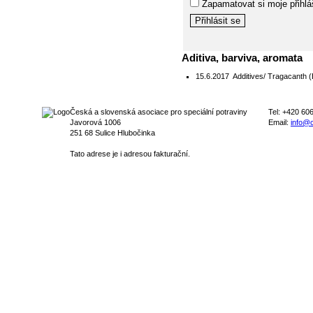
Zapamatovat si moje přihlá
Aditiva, barviva, aromata
15.6.2017
Additives/ Tragacanth (
Česká a slovenská asociace pro speciální potraviny
Tel: +420 60
Javorová 1006
Email:
info@c
251 68 Sulice Hlubočinka
Tato adrese je i adresou fakturační.