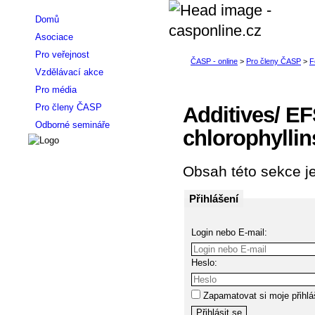
Domů
Asociace
Pro veřejnost
Vzdělávací akce
Pro média
Pro členy ČASP
Additives/ EF
Odborné semináře
chlorophyllins
Obsah této sekce je
Přihlášení
Login nebo E-mail:
Heslo:
Zapamatovat si moje přihlá