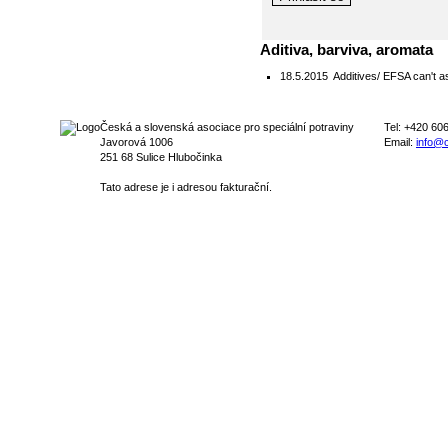
Aditiva, barviva, aromata
18.5.2015
Additives/ EFSA can't as
Česká a slovenská asociace pro speciální potraviny
Tel: +420 60
Javorová 1006
Email:
info@c
251 68 Sulice Hlubočinka
Tato adrese je i adresou fakturační.