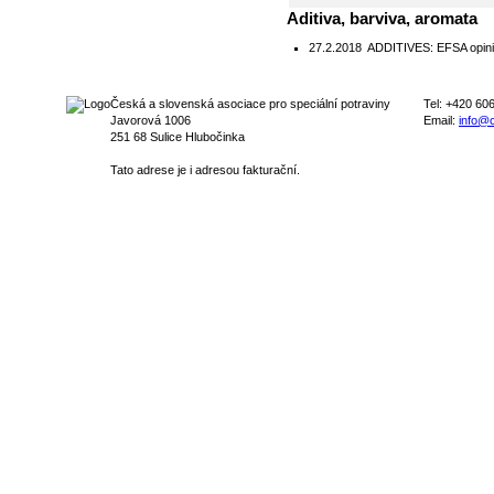
Aditiva, barviva, aromata
27.2.2018
ADDITIVES: EFSA opini
Česká a slovenská asociace pro speciální potraviny
Tel: +420 60
Javorová 1006
Email:
info@c
251 68 Sulice Hlubočinka
Tato adrese je i adresou fakturační.