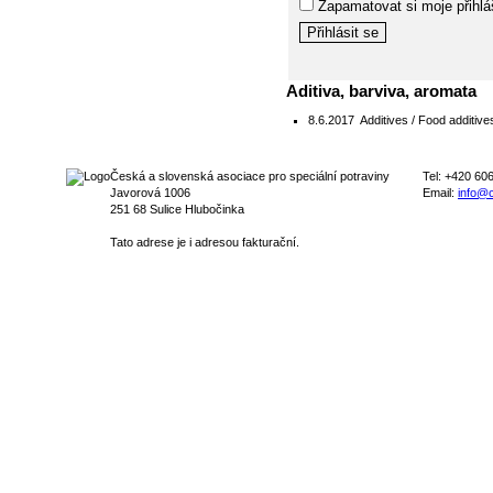
Zapamatovat si moje přihlá
Aditiva, barviva, aromata
8.6.2017
Additives / Food additive
Česká a slovenská asociace pro speciální potraviny
Tel: +420 60
Javorová 1006
Email:
info@c
251 68 Sulice Hlubočinka
Tato adrese je i adresou fakturační.