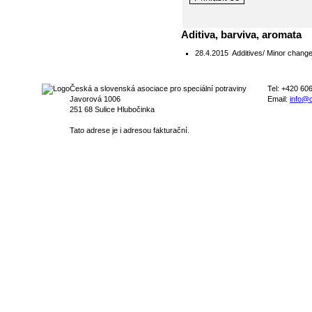
Aditiva, barviva, aromata
28.4.2015
Additives/ Minor change
Česká a slovenská asociace pro speciální potraviny
Tel: +420 60
Javorová 1006
Email:
info@c
251 68 Sulice Hlubočinka
Tato adrese je i adresou fakturační.