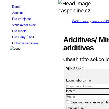
Domů
Asociace
Pro veřejnost
Vzdělávací akce
Pro média
Pro členy ČASP
Additives/ Mi
Odborné semináře
additives
Obsah této sekce je
Přihlášení
Login nebo E-mail:
Heslo:
Zapamatovat si moje přihlá