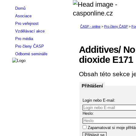
Domů
Asociace
Pro veřejnost
Vzdělávací akce
Pro média
Pro členy ČASP
Additives/ No
Odborné semináře
dioxide E171
Obsah této sekce je
Přihlášení
Login nebo E-mail:
Heslo:
Zapamatovat si moje přihlá