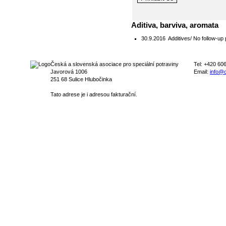
Aditiva, barviva, aromata
30.9.2016
Additives/ No follow-up 
Česká a slovenská asociace pro speciální potraviny
Tel: +420 60
Javorová 1006
Email:
info@c
251 68 Sulice Hlubočinka
Tato adrese je i adresou fakturační.