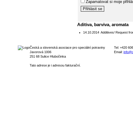
Zapamatovat si moje přihlá
Aditiva, barviva, aromata
14.10.2014
Additives/ Request fr
Česká a slovenská asociace pro speciální potraviny
Tel: +420 60
Javorová 1006
Email:
info@c
251 68 Sulice Hlubočinka
Tato adrese je i adresou fakturační.