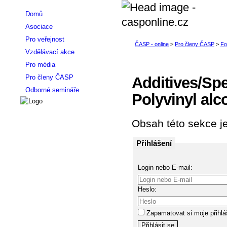
Domů
Asociace
Pro veřejnost
Vzdělávací akce
Pro média
Pro členy ČASP
Additives/Spec
Odborné semináře
Polyvinyl alc
Obsah této sekce je
Přihlášení
Login nebo E-mail:
Heslo:
Zapamatovat si moje přihlá