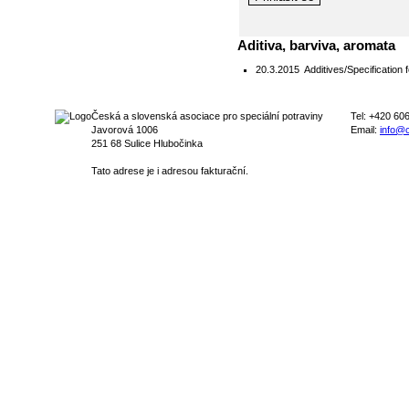
Aditiva, barviva, aromata
20.3.2015
Additives/Specification f
Česká a slovenská asociace pro speciální potraviny
Tel: +420 60
Javorová 1006
Email:
info@c
251 68 Sulice Hlubočinka
Tato adrese je i adresou fakturační.