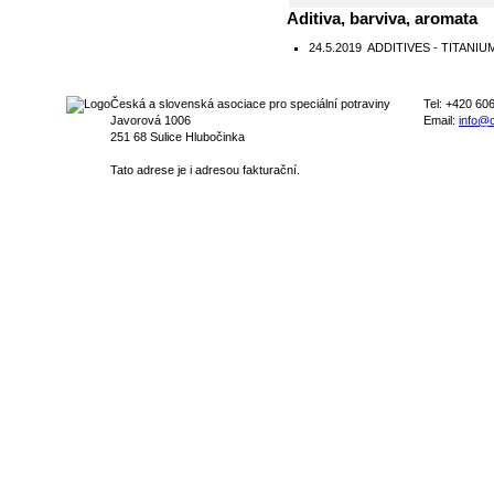
Aditiva, barviva, aromata
24.5.2019
ADDITIVES - TITANIUM
Česká a slovenská asociace pro speciální potraviny
Tel: +420 60
Javorová 1006
Email:
info@c
251 68 Sulice Hlubočinka
Tato adrese je i adresou fakturační.