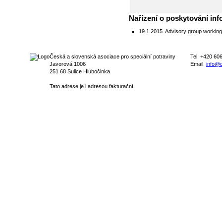
Nařízení o poskytování inf
19.1.2015
Advisory group working
Česká a slovenská asociace pro speciální potraviny
Tel: +420 60
Javorová 1006
Email:
info@c
251 68 Sulice Hlubočinka
Tato adrese je i adresou fakturační.