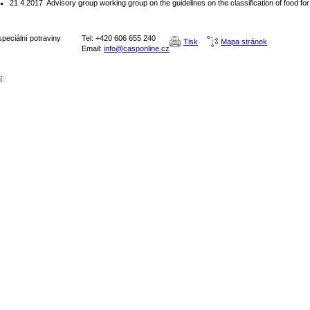
21.4.2017
Advisory group working group on the guidelines on the classification of food fo
peciální potraviny
Tel: +420 606 655 240
Tisk
Mapa stránek
Email:
info@casponline.cz
í.