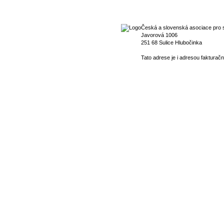
Česká a slovenská asociace pro s
Javorová 1006
251 68 Sulice Hlubočinka
Tato adrese je i adresou fakturačn