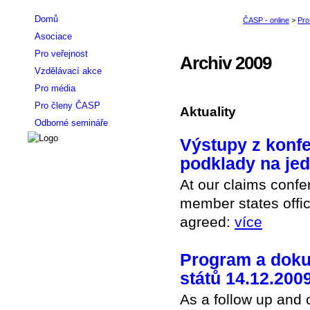
Domů
Asociace
Pro veřejnost
Archiv 2009
Vzdělávací akce
Pro média
Pro členy ČASP
Aktuality
Odborné semináře
Výstupy z konfe
podklady na je
At our claims confer
member states offic
agreed:
více
Program a doku
států 14.12.200
As a follow up and 