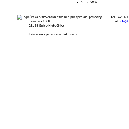
Archiv 2009
Česká a slovenská asociace pro speciální potraviny
Tel: +420 60
Javorová 1006
Email:
info@c
251 68 Sulice Hlubočinka
Tato adrese je i adresou fakturační.