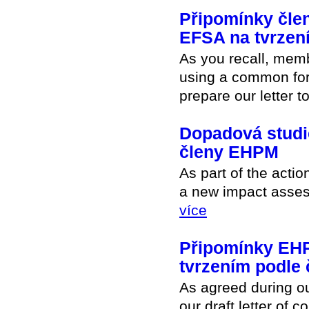
Připomínky čle
EFSA na tvrzení
As you recall, memb
using a common form
prepare our letter 
Dopadová studie
členy EHPM
As part of the actio
a new impact assess
více
Připomínky EHP
tvrzením podle 
As agreed during ou
our draft letter of