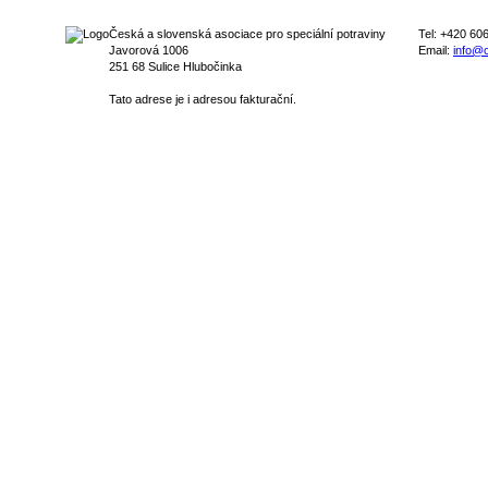
Česká a slovenská asociace pro speciální potraviny
Tel: +420 60
Javorová 1006
Email:
info@c
251 68 Sulice Hlubočinka
Tato adrese je i adresou fakturační.