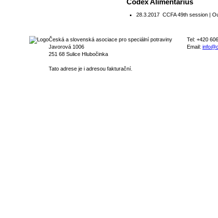
Codex Alimentarius
28.3.2017
CCFA 49th session | Ou
Česká a slovenská asociace pro speciální potraviny
Tel: +420 60
Javorová 1006
Email:
info@c
251 68 Sulice Hlubočinka
Tato adrese je i adresou fakturační.