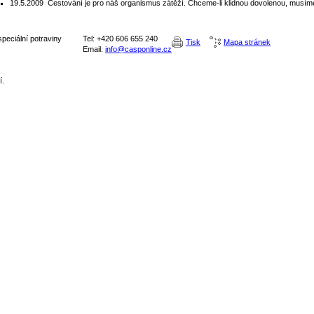
19.5.2009
Cestování je pro náš organismus zátěží. Chceme-li klidnou dovolenou, musíme
peciální potraviny
Tel: +420 606 655 240
Tisk
Mapa stránek
Email:
info@casponline.cz
í.