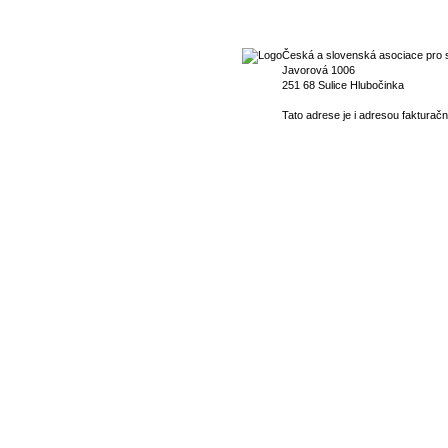
Česká a slovenská asociace pro s
Javorová 1006
251 68 Sulice Hlubočinka
Tato adrese je i adresou fakturačn