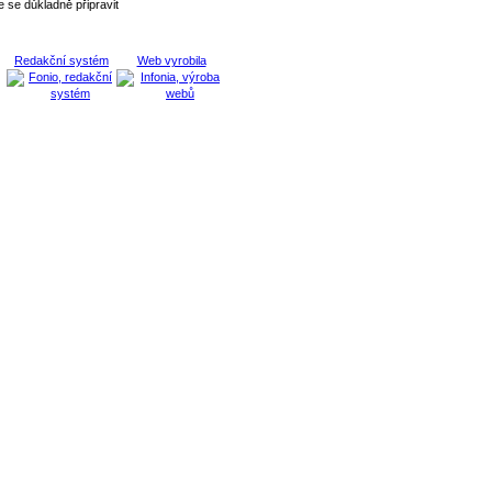
 se důkladně připravit
Redakční systém
Web vyrobila