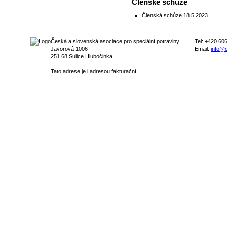
Členské schůze
Členská schůze 18.5.2023
Česká a slovenská asociace pro speciální potraviny
Tel: +420 60
Javorová 1006
Email:
info@c
251 68 Sulice Hlubočinka
Tato adrese je i adresou fakturační.