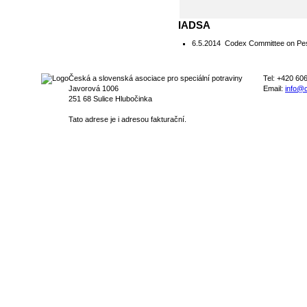
IADSA
6.5.2014
Codex Committee on Pest
Česká a slovenská asociace pro speciální potraviny
Tel: +420 60
Javorová 1006
Email:
info@c
251 68 Sulice Hlubočinka
Tato adrese je i adresou fakturační.