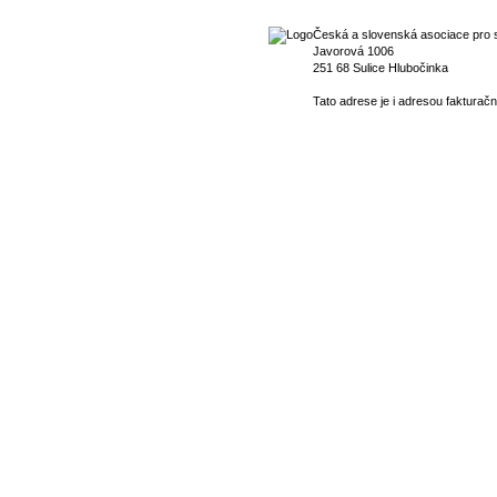
Česká a slovenská asociace pro s
Javorová 1006
251 68 Sulice Hlubočinka
Tato adrese je i adresou fakturačn