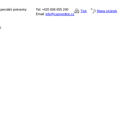
peciální potraviny
Tel: +420 606 655 240
Tisk
Mapa stránek
Email:
info@casponline.cz
í.