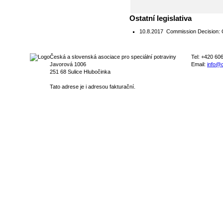
Ostatní legislativa
10.8.2017
Commission Decision: C
Česká a slovenská asociace pro speciální potraviny
Tel: +420 60
Javorová 1006
Email:
info@c
251 68 Sulice Hlubočinka
Tato adrese je i adresou fakturační.