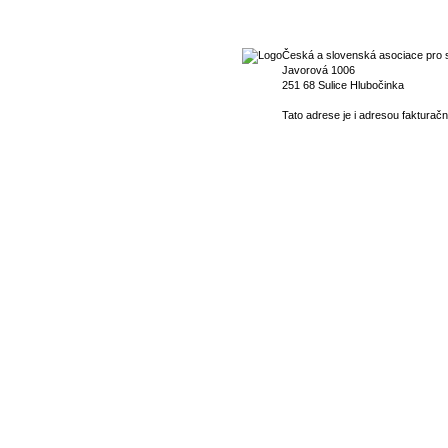
Česká a slovenská asociace pro s
Javorová 1006
251 68 Sulice Hlubočinka
Tato adrese je i adresou fakturačn