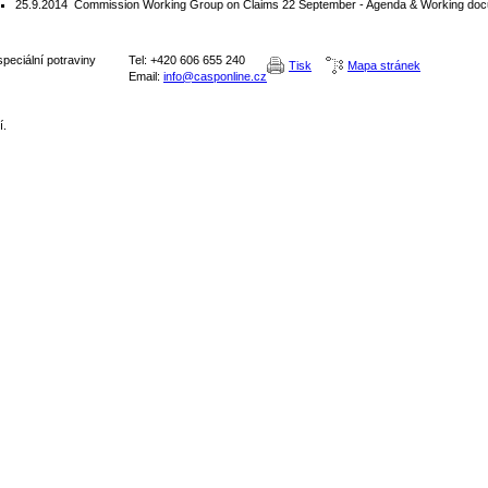
25.9.2014
Commission Working Group on Claims 22 September - Agenda & Working do
peciální potraviny
Tel: +420 606 655 240
Tisk
Mapa stránek
Email:
info@casponline.cz
í.