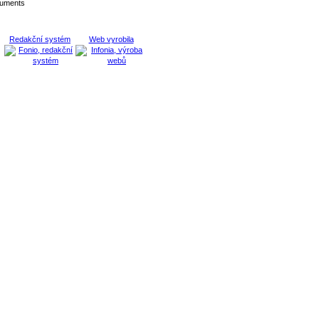
cuments
Redakční systém
Web vyrobila