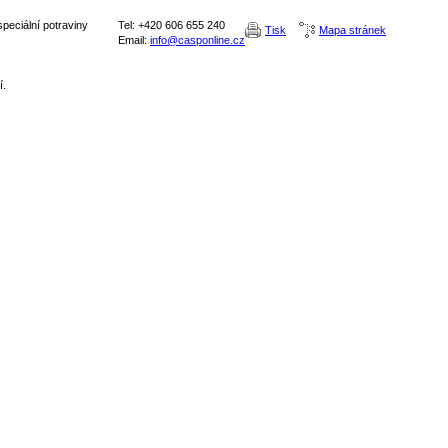
peciální potraviny
Tel: +420 606 655 240
Tisk
Mapa stránek
Email:
info@casponline.cz
í.