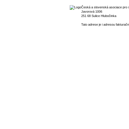
Česká a slovenská asociace pro s
Javorová 1006
251 68 Sulice Hlubočinka
Tato adrese je i adresou fakturačn