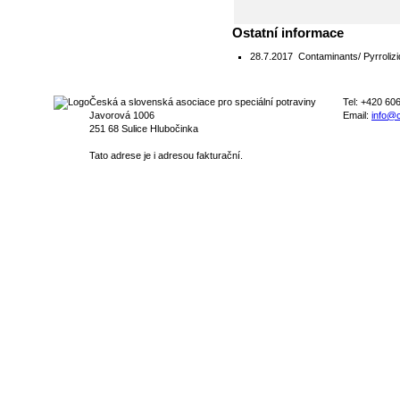
Ostatní informace
28.7.2017
Contaminants/ Pyrrolizi
Česká a slovenská asociace pro speciální potraviny
Tel: +420 60
Javorová 1006
Email:
info@c
251 68 Sulice Hlubočinka
Tato adrese je i adresou fakturační.