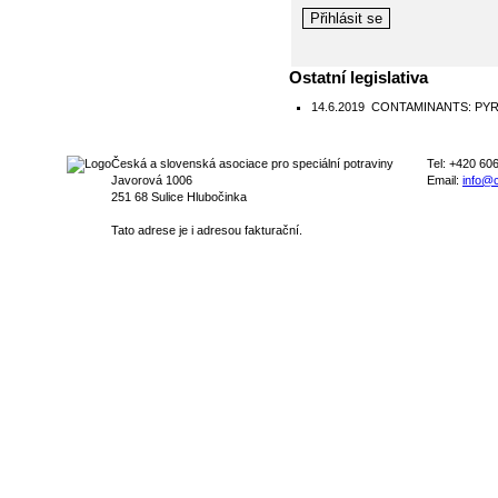
Ostatní legislativa
14.6.2019
CONTAMINANTS: PYRROL
Česká a slovenská asociace pro speciální potraviny
Tel: +420 60
Javorová 1006
Email:
info@c
251 68 Sulice Hlubočinka
Tato adrese je i adresou fakturační.