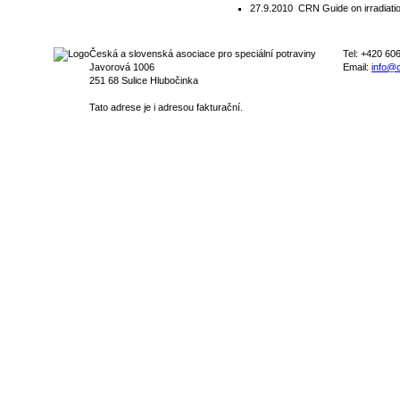
27.9.2010
CRN Guide on irradiatio
Česká a slovenská asociace pro speciální potraviny
Tel: +420 60
Javorová 1006
Email:
info@c
251 68 Sulice Hlubočinka
Tato adrese je i adresou fakturační.