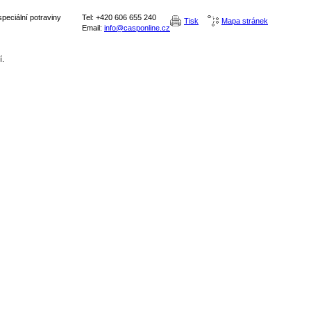
peciální potraviny
Tel: +420 606 655 240
Tisk
Mapa stránek
Email:
info@casponline.cz
í.