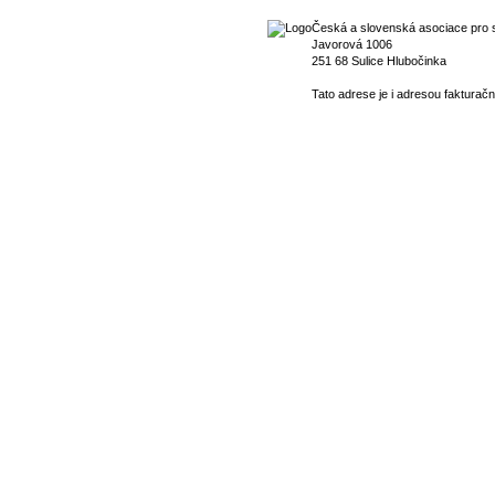
Česká a slovenská asociace pro s
Javorová 1006
251 68 Sulice Hlubočinka
Tato adrese je i adresou fakturačn