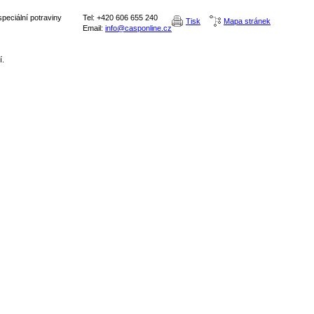
peciální potraviny
Tel: +420 606 655 240
Tisk
Mapa stránek
Email:
info@casponline.cz
í.