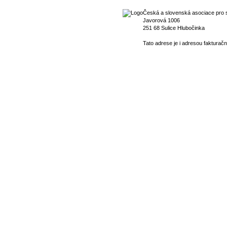
Česká a slovenská asociace pro s
Javorová 1006
251 68 Sulice Hlubočinka
Tato adrese je i adresou fakturačn