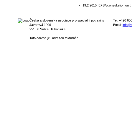
19.2.2015
EFSA consultation on th
Česká a slovenská asociace pro speciální potraviny
Tel: +420 60
Javorová 1006
Email:
info@c
251 68 Sulice Hlubočinka
Tato adrese je i adresou fakturační.