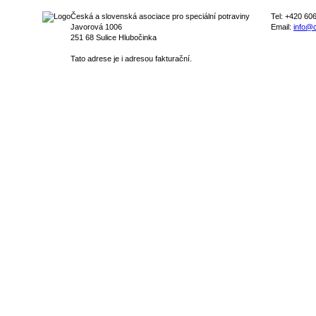
Česká a slovenská asociace pro speciální potraviny
Tel: +420 60
Javorová 1006
Email:
info@c
251 68 Sulice Hlubočinka
Tato adrese je i adresou fakturační.