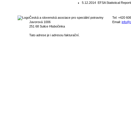
5.12.2014
EFSA Statistical Report
Česká a slovenská asociace pro speciální potraviny
Tel: +420 60
Javorová 1006
Email:
info@c
251 68 Sulice Hlubočinka
Tato adrese je i adresou fakturační.