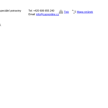
peciální potraviny
Tel: +420 606 655 240
Tisk
Mapa stránek
Email:
info@casponline.cz
í.