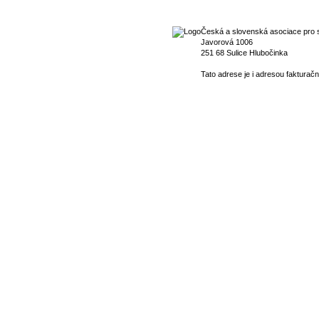
Česká a slovenská asociace pro s
Javorová 1006
251 68 Sulice Hlubočinka
Tato adrese je i adresou fakturačn