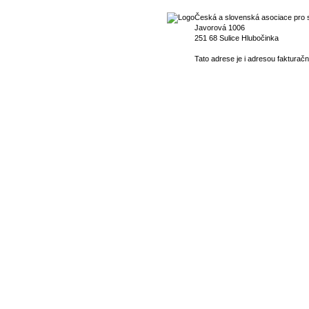
Česká a slovenská asociace pro s
Javorová 1006
251 68 Sulice Hlubočinka
Tato adrese je i adresou fakturačn