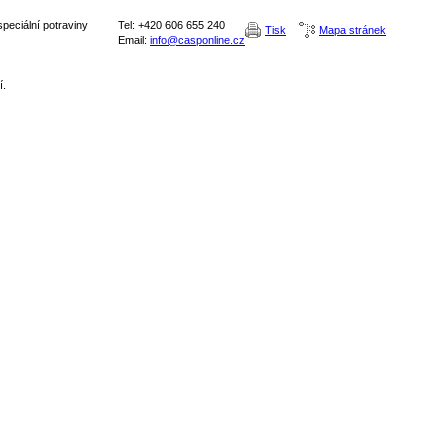
peciální potraviny
Tel: +420 606 655 240
Tisk
Mapa stránek
Email:
info@casponline.cz
í.