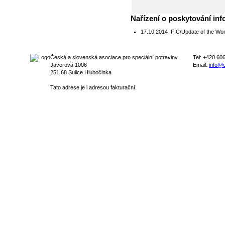
Nařízení o poskytování inf
17.10.2014
FIC/Update of the Wor
Česká a slovenská asociace pro speciální potraviny
Tel: +420 60
Javorová 1006
Email:
info@c
251 68 Sulice Hlubočinka
Tato adrese je i adresou fakturační.