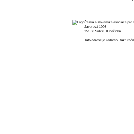
Česká a slovenská asociace pro s
Javorová 1006
251 68 Sulice Hlubočinka
Tato adrese je i adresou fakturačn