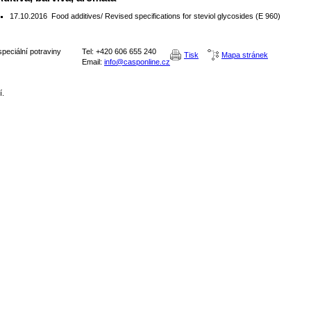
17.10.2016
Food additives/ Revised specifications for steviol glycosides (E 960)
peciální potraviny
Tel: +420 606 655 240
Tisk
Mapa stránek
Email:
info@casponline.cz
í.