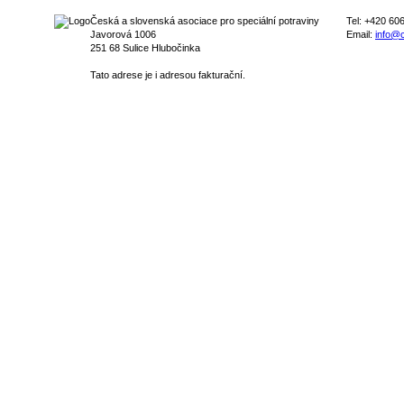
Česká a slovenská asociace pro speciální potraviny
Tel: +420 60
Javorová 1006
Email:
info@c
251 68 Sulice Hlubočinka
Tato adrese je i adresou fakturační.