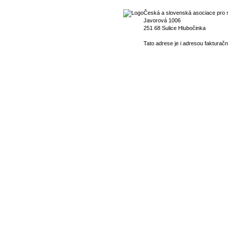
Česká a slovenská asociace pro s
Javorová 1006
251 68 Sulice Hlubočinka
Tato adrese je i adresou fakturačn