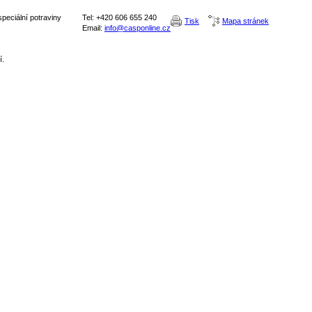
peciální potraviny
Tel: +420 606 655 240
Tisk
Mapa stránek
Email:
info@casponline.cz
í.