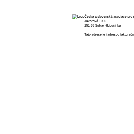
Česká a slovenská asociace pro s
Javorová 1006
251 68 Sulice Hlubočinka
Tato adrese je i adresou fakturačn