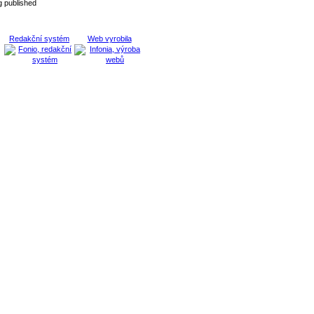
 published
Redakční systém
Web vyrobila