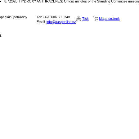
8.7.2020
HYDROXY ANTHRACENES: Official minutes of the Standing Committee meeting
peciální potraviny
Tel: +420 606 655 240
Tisk
Mapa stránek
Email:
info@casponline.cz
í.