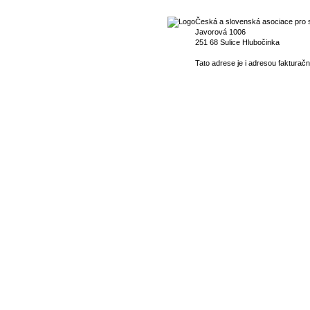
Česká a slovenská asociace pro s
Javorová 1006
251 68 Sulice Hlubočinka
Tato adrese je i adresou fakturačn