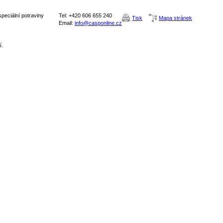
peciální potraviny
Tel: +420 606 655 240
Tisk
Mapa stránek
Email:
info@casponline.cz
í.