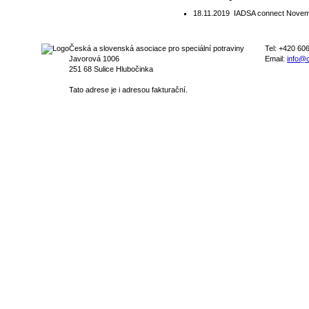
18.11.2019
IADSA connect Novem
Česká a slovenská asociace pro speciální potraviny
Tel: +420 60
Javorová 1006
Email:
info@c
251 68 Sulice Hlubočinka
Tato adrese je i adresou fakturační.