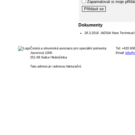
Zapamatovat si moje přihlá
Dokumenty
28.3.2016
IADSA/ New Technical Pub
Česká a slovenská asociace pro speciální potraviny
Tel: +420 60
Javorová 1006
Email:
info@c
251 68 Sulice Hlubočinka
Tato adrese je i adresou fakturační.