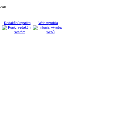
cals
Redakční systém
Web vyrobila