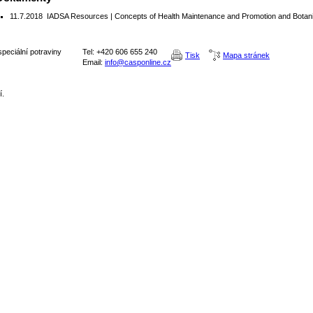
11.7.2018
IADSA Resources | Concepts of Health Maintenance and Promotion and Botani
peciální potraviny
Tel: +420 606 655 240
Tisk
Mapa stránek
Email:
info@casponline.cz
í.