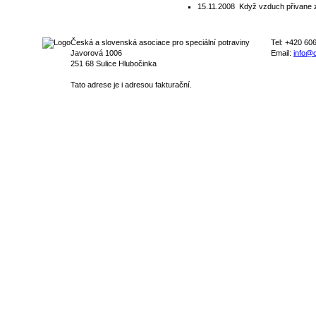
15.11.2008
Když vzduch přivane 
Česká a slovenská asociace pro speciální potraviny
Tel: +420 60
Javorová 1006
Email:
info@c
251 68 Sulice Hlubočinka
Tato adrese je i adresou fakturační.