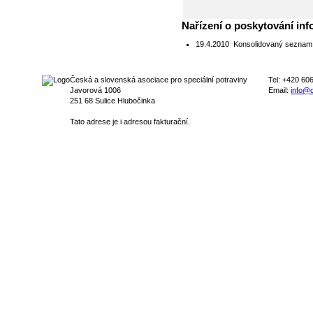
Nařízení o poskytování inf
19.4.2010
Konsolidovaný seznam p
Česká a slovenská asociace pro speciální potraviny
Tel: +420 60
Javorová 1006
Email:
info@c
251 68 Sulice Hlubočinka
Tato adrese je i adresou fakturační.