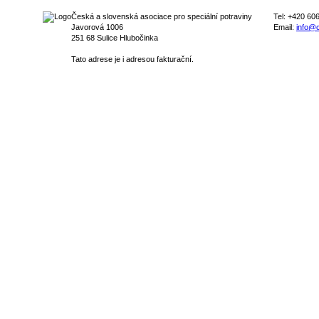
Česká a slovenská asociace pro speciální potraviny
Tel: +420 60
Javorová 1006
Email:
info@c
251 68 Sulice Hlubočinka
Tato adrese je i adresou fakturační.