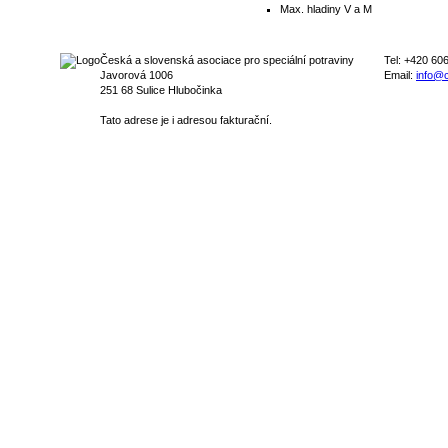
Max. hladiny V a M
Česká a slovenská asociace pro speciální potraviny
Tel: +420 60
Javorová 1006
Email:
info@c
251 68 Sulice Hlubočinka
Tato adrese je i adresou fakturační.