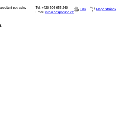
peciální potraviny
Tel: +420 606 655 240
Tisk
Mapa stránek
Email:
info@casponline.cz
í.