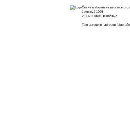
Česká a slovenská asociace pro s
Javorová 1006
251 68 Sulice Hlubočinka
Tato adrese je i adresou fakturačn